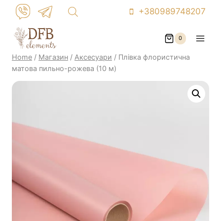
Skip
+380989748207
to
content
0
Home
/
Магазин
/
Аксесуари
/
Плівка флористична
матова пильно-рожева (10 м)