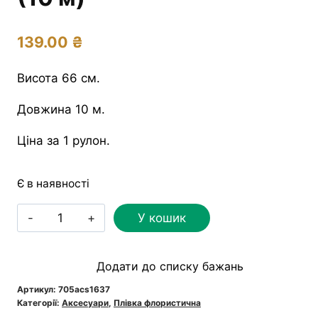
139.00
₴
Висота 66 см.
Довжина 10 м.
Ціна за 1 рулон.
Є в наявності
Плівка
У кошик
флористична
матова
Додати до списку бажань
пильно-
рожева
Артикул:
705acs1637
Категорії:
Аксесуари
,
Плівка флористична
(10