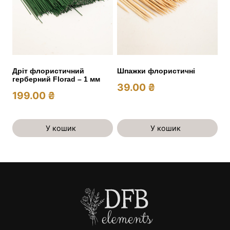
Дріт флористичний
Шпажки флористичні
герберний Florad – 1 мм
39.00
₴
199.00
₴
У кошик
У кошик