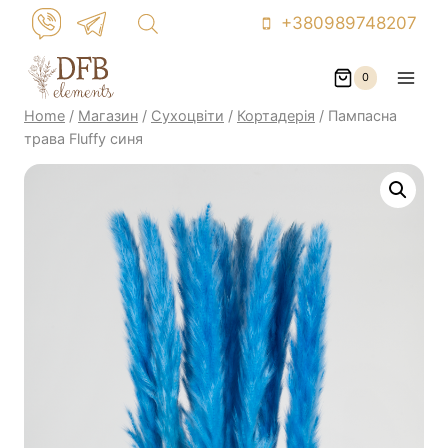
Skip
+380989748207
to
content
0
Home
/
Магазин
/
Сухоцвіти
/
Кортадерія
/
Пампасна
трава Fluffy синя