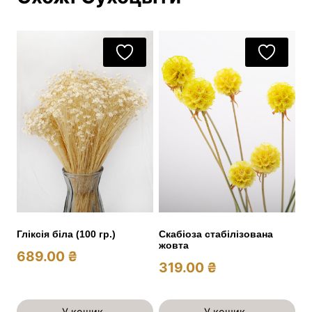
Гліксія біла (100 гр.)
Скабіоза стабілізована
жовта
689.00
₴
319.00
₴
У кошик
У кошик