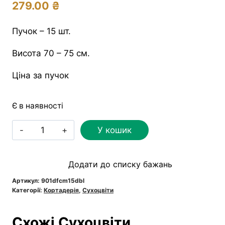
279.00
₴
Пучок – 15 шт.
Висота 70 – 75 см.
Ціна за пучок
Є в наявності
Пампасна
У кошик
трава
Fluffy
Додати до списку бажань
синя
кількість
Артикул:
901dfcm15dbl
Категорії:
Кортадерія
,
Сухоцвіти
Схожі Сухоцвіти