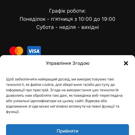
Графік роботи:
Понеділок - п'ятниця з 10:00 до 19:00
Субота - неділя - вихідні
cards
Управління Згодою
Щоб забезпечити найкращий досвід, ми використовуємо такі
Контакти
технології, як файли cookie, для зберігання та/або доступу до
інформації про пристрій. Згода на використання цих технологій
дозволить нам обробляти такі дані, як поведінка веб-переглядача
або унікальні ідентифікатори на цьому сайті. Відмова або
відкликання згоди може негативно вплинути на певні функції та
dfbelements@gmail.com
функції.
+38 098 9748207
Прийняти
Viber