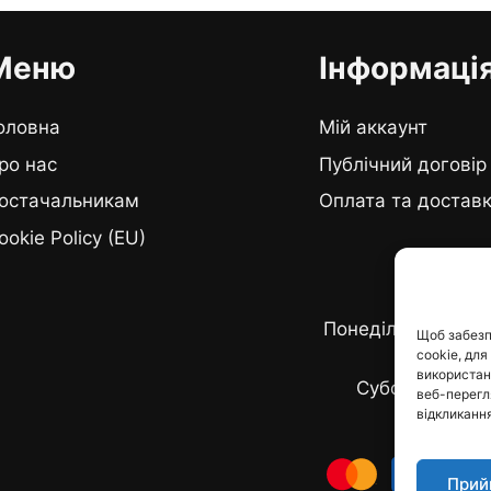
Меню
Інформаці
оловна
Мій аккаунт
ро нас
Публічний договір
остачальникам
Оплата та достав
ookie Policy (EU)
Графік ро
Понеділок - п'ятн
Щоб забезп
cookie, для
19:0
використанн
Субота - неділ
веб-перегля
відкликання
Прий