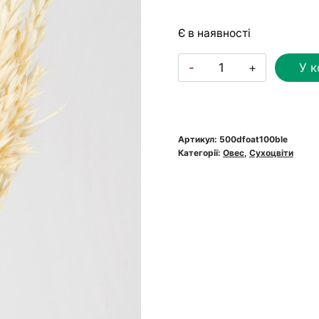
Є в наявності
Овес
У 
вибілений
білий
преміум
кількість
Артикул:
500dfoat100ble
Категорії:
Овес
,
Сухоцвіти