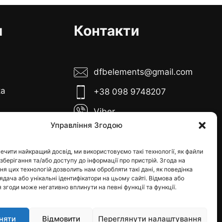
я
Контакти
dfbelements@gmail.com
ка
+38 098 9748207
Viber
Управління Згодою
Telegram
боти:
иця з 10:00 до
Instagram
ечити найкращий досвід, ми використовуємо такі технології, як файли
 зберігання та/або доступу до інформації про пристрій. Згода на
0
я цих технологій дозволить нам обробляти такі дані, як поведінка
я - вихідні
дача або унікальні ідентифікатори на цьому сайті. Відмова або
 згоди може негативно вплинути на певні функції та функції.
няти
Відмовити
Переглянути налаштування