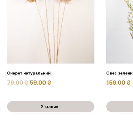
Очерет натуральний
Овес зелени
Оригінальна
Поточна
79.00
₴
59.00
₴
159.00
₴
ціна:
ціна:
79.00 ₴.
59.00 ₴.
У кошик