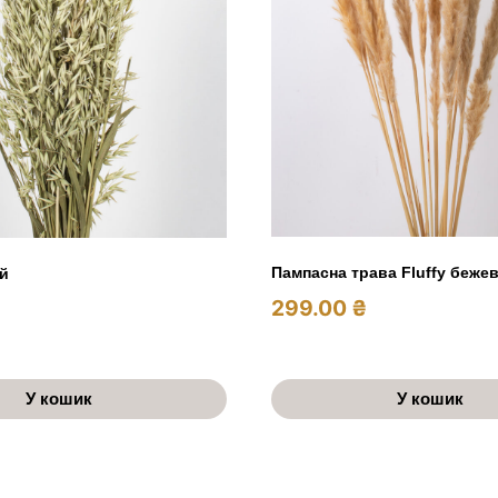
Пампасна трава Fluffy беже
й
299.00
₴
У кошик
У кошик