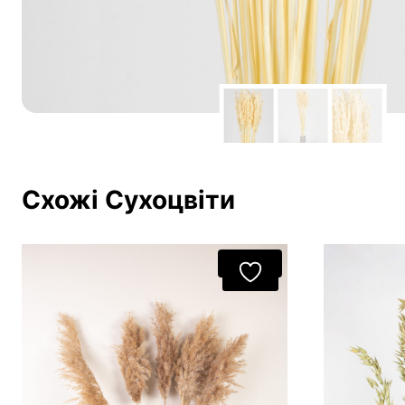
Схожі Сухоцвіти
Акція