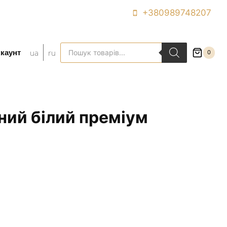
+380989748207
Пошук
ua
ru
ккаунт
0
товарів
ний білий преміум