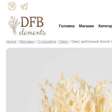
Skip
to
content
Головна
Магазин
Категор
Home
/
Магазин
/
Сухоцвіти
/
Овес
/
Овес вибілений білий 