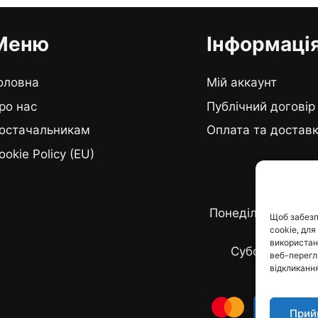
Меню
Інформаці
оловна
Мій аккаунт
ро нас
Публічний договір
остачальникам
Оплата та достав
ookie Policy (EU)
Графік ро
Понеділок - п'ятн
Щоб забезп
cookie, для
19:0
використанн
Субота - неділ
веб-перегля
відкликання
Прий