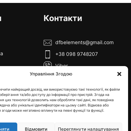
я
Контакти
dfbelements@gmail.com
ка
+38 098 9748207
Viber
Управління Згодою
Telegram
боти:
иця з 10:00 до
Instagram
ечити найкращий досвід, ми використовуємо такі технології, як файли
 зберігання та/або доступу до інформації про пристрій. Згода на
0
я цих технологій дозволить нам обробляти такі дані, як поведінка
я - вихідні
дача або унікальні ідентифікатори на цьому сайті. Відмова або
 згоди може негативно вплинути на певні функції та функції.
няти
Відмовити
Переглянути налаштування