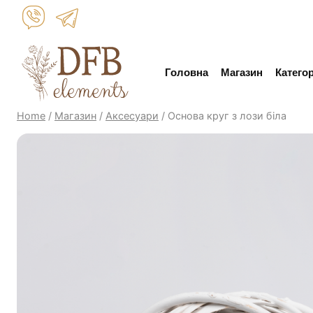
Skip
to
content
Головна
Магазин
Категор
Home
/
Магазин
/
Аксесуари
/
Основа круг з лози біла