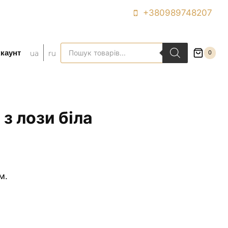
+380989748207
Пошук
ua
ru
ккаунт
0
товарів
 з лози біла
м.