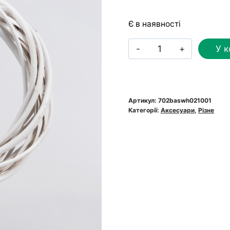
Є в наявності
Основа
У 
круг
з
лози
біла
Артикул:
702baswh021001
Категорії:
Аксесуари
,
Різне
кількість