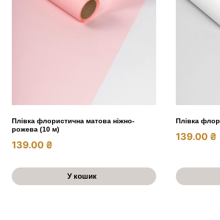
Плівка флористична матова ніжно-
Плівка флор
рожева (10 м)
139.00
₴
139.00
₴
У кошик