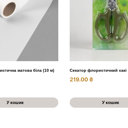
истична матова біла (10 м)
Секатор флористичний хакі
219.00
₴
У кошик
У кошик