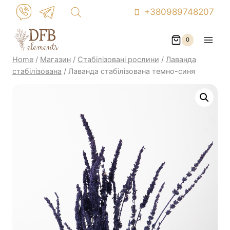
Skip
+380989748207
to
content
0
Home
/
Магазин
/
Стабілізовані рослини
/
Лаванда
стабілізована
/
Лаванда стабілізована темно-синя