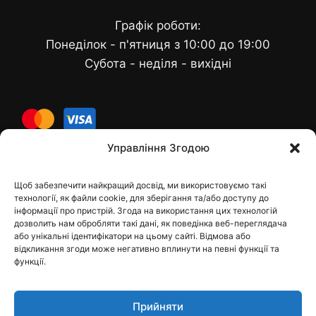
Графік роботи:
Понеділок - п'ятниця з 10:00 до 19:00
Субота - неділя - вихідні
cards
Управління Згодою
Щоб забезпечити найкращий досвід, ми використовуємо такі
Контакти
технології, як файли cookie, для зберігання та/або доступу до
інформації про пристрій. Згода на використання цих технологій
дозволить нам обробляти такі дані, як поведінка веб-переглядача
або унікальні ідентифікатори на цьому сайті. Відмова або
відкликання згоди може негативно вплинути на певні функції та
dfbelements@gmail.com
функції.
+38 098 9748207
Прийняти
Viber