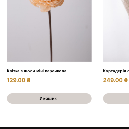
Квітка з шоли міні персикова
Кортадерія 
129.00
₴
249.00
₴
У кошик