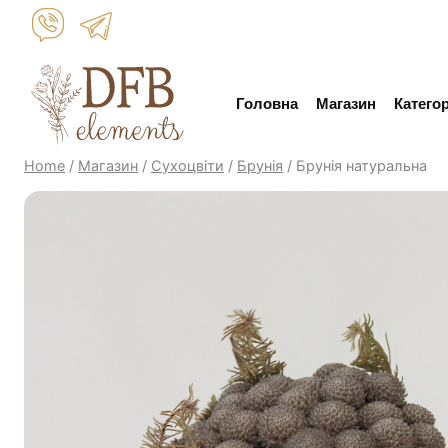
Skip
to
content
Головна
Магазин
Категор
Home
/
Магазин
/
Сухоцвіти
/
Брунія
/
Брунія натуральна