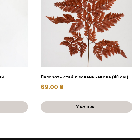
ий
Папороть стабілізована кавова (40 см.)
69.00
₴
У кошик