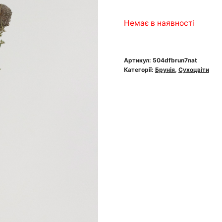
Немає в наявності
Артикул:
504dfbrun7nat
Категорії:
Брунія
,
Сухоцвіти