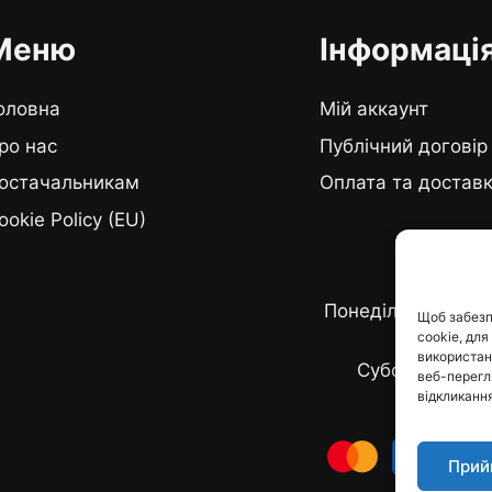
Меню
Інформаці
оловна
Мій аккаунт
ро нас
Публічний договір
остачальникам
Оплата та достав
ookie Policy (EU)
Графік ро
Понеділок - п'ятн
Щоб забезп
cookie, для
19:0
використанн
Субота - неділ
веб-перегля
відкликання
Прий