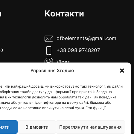
я
Контакти
dfbelements@gmail.com
ка
+38 098 9748207
Viber
Управління Згодою
Telegram
боти:
иця з 10:00 до
Instagram
ечити найкращий досвід, ми використовуємо такі технології, як файли
 зберігання та/або доступу до інформації про пристрій. Згода на
0
я цих технологій дозволить нам обробляти такі дані, як поведінка
я - вихідні
дача або унікальні ідентифікатори на цьому сайті. Відмова або
 згоди може негативно вплинути на певні функції та функції.
няти
Відмовити
Переглянути налаштування