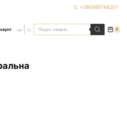
+380989748207
Пошук
ua
ru
ккаунт
0
товарів
ральна