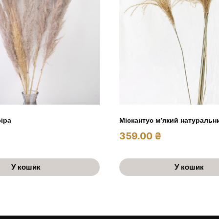
сіра
Міскантус м’який натуральн
359.00
₴
У кошик
У кошик