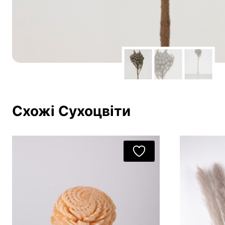
Схожі Сухоцвіти