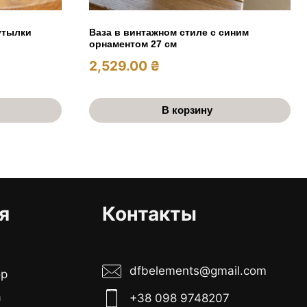
утылки
Ваза в винтажном стиле с синим
орнаментом 27 см
2,529.00
₴
В корзину
я
Контакты
dfbelements@gmail.com
ор
а
+38 098 9748207