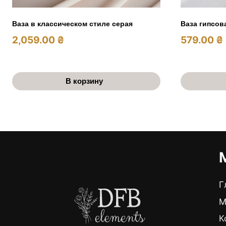
Ваза в классическом стиле серая
Ваза гипсов
2,059.00
₴
579.00
₴
В корзину
Г
М
К