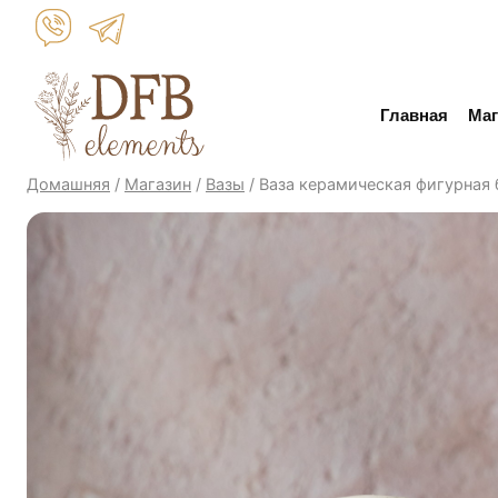
Перейти
к
контенту
Главная
Маг
Домашняя
/
Магазин
/
Вазы
/
Ваза керамическая фигурная 