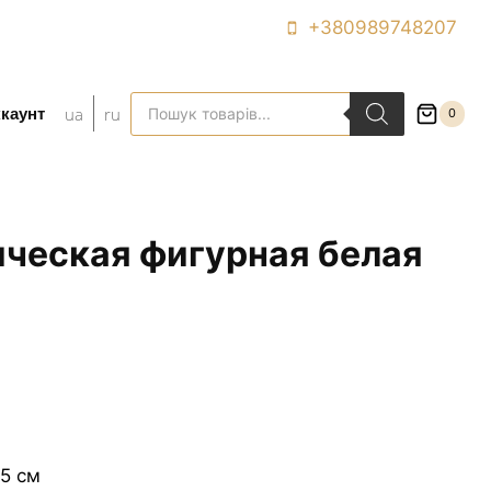
+380989748207
Поиск
ua
ru
каунт
0
товаров
ическая фигурная белая
5 см