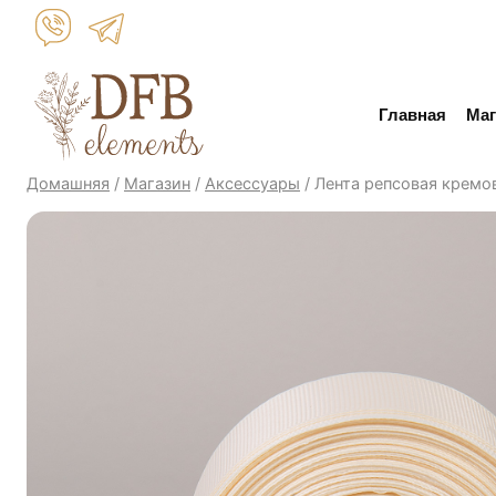
Перейти
к
контенту
Главная
Маг
Домашняя
/
Магазин
/
Аксессуары
/
Лента репсовая кремо