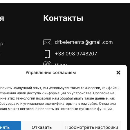
я
Контакты
dfbelements@gmail.com
ор
а
+38 098 9748207
Viber
боты:
Управление согласием
Telegram
тница с 10:00
00
печить наилучший опыт, мы используем такие технологии, как файлы
Instagram
я хранения и/или доступа к информации об устройстве. Согласие на
кресенье -
ние этих технологий позволит нам обрабатывать такие данные, как
е дни
браузера или уникальные идентификаторы на этом сайте. Отказ или
асия может негативно повлиять на некоторые функции и функции.
нять
Отказать
Просмотреть настройки