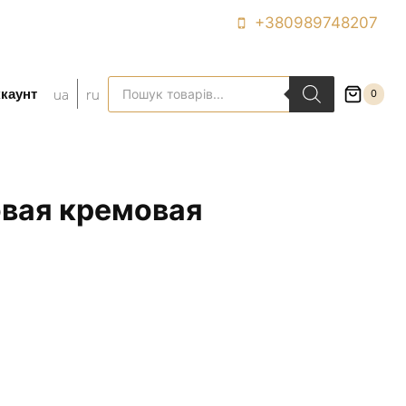
+380989748207
Поиск
ua
ru
каунт
0
товаров
овая кремовая