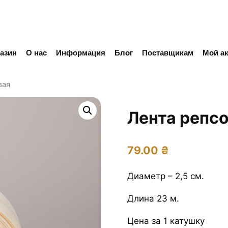
азин
О нас
Информация
Блог
Поставщикам
Мой ак
вая
Лента репс
79.00
₴
Диаметр – 2,5 см.
Длина 23 м.
Цена за 1 катушку