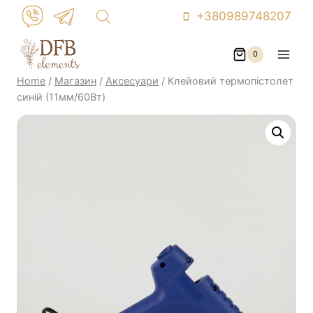
Skip
+380989748207
to
content
0
Home
/
Магазин
/
Аксесуари
/
Клейовий термопістолет
синій (11мм/60Вт)