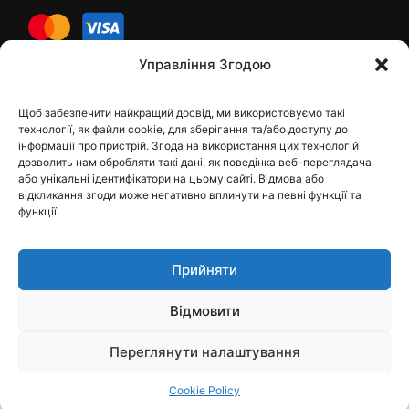
cards
Управління Згодою
Щоб забезпечити найкращий досвід, ми використовуємо такі
Контакти
технології, як файли cookie, для зберігання та/або доступу до
інформації про пристрій. Згода на використання цих технологій
дозволить нам обробляти такі дані, як поведінка веб-переглядача
або унікальні ідентифікатори на цьому сайті. Відмова або
відкликання згоди може негативно вплинути на певні функції та
dfbelements@gmail.com
функції.
+38 098 9748207
Прийняти
Viber
Telegram
Відмовити
Instagram
Переглянути налаштування
Cookie Policy
Пошук
Магазин
Кошик