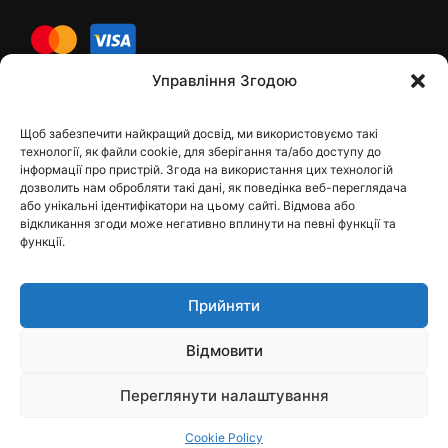
cards
Управління Згодою
Щоб забезпечити найкращий досвід, ми використовуємо такі
Контакти
технології, як файли cookie, для зберігання та/або доступу до
інформації про пристрій. Згода на використання цих технологій
дозволить нам обробляти такі дані, як поведінка веб-переглядача
або унікальні ідентифікатори на цьому сайті. Відмова або
відкликання згоди може негативно вплинути на певні функції та
dfbelements@gmail.com
функції.
+38 098 9748207
Прийняти
Viber
Telegram
Відмовити
Instagram
Переглянути налаштування
Cookie Policy
Пошук
Магазин
Кошик