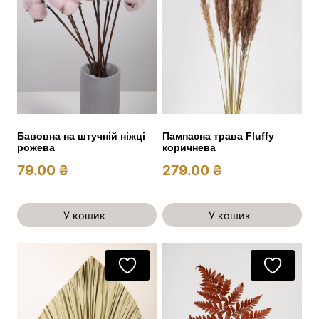
Бавовна на штучній ніжці
Пампасна трава Fluffy
рожева
коричнева
79.00
₴
279.00
₴
У кошик
У кошик