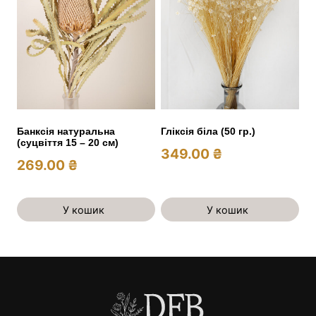
Банксія натуральна
Гліксія біла (50 гр.)
(суцвіття 15 – 20 см)
349.00
₴
269.00
₴
У кошик
У кошик