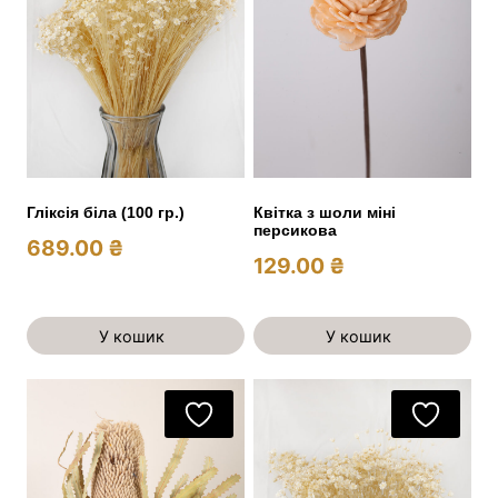
Гліксія біла (100 гр.)
Квітка з шоли міні
персикова
689.00
₴
129.00
₴
У кошик
У кошик