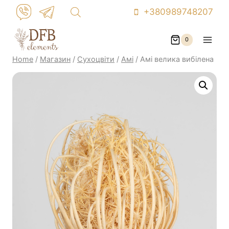
Skip
+380989748207
to
content
0
Home
/
Магазин
/
Сухоцвіти
/
Амі
/
Амі велика вибілена